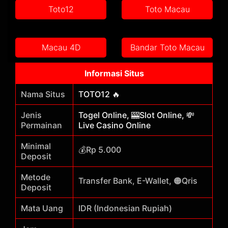
Toto12
Toto Macau
Macau 4D
Bandar Toto Macau
Informasi Situs
Nama Situs
TOTO12 🔥
Jenis
Togel Online, 🎰Slot Online, 💸
Permainan
Live Casino Online
Minimal
💰Rp 5.000
Deposit
Metode
Transfer Bank, E-Wallet, 🟠Qris
Deposit
Mata Uang
IDR (Indonesian Rupiah)