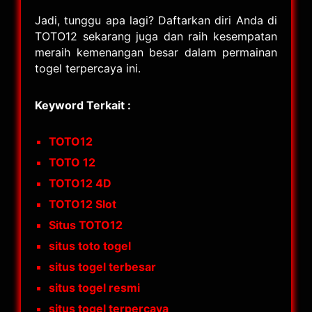
Jadi, tunggu apa lagi? Daftarkan diri Anda di
TOTO12 sekarang juga dan raih kesempatan
meraih kemenangan besar dalam permainan
togel terpercaya ini.
Keyword Terkait :
TOTO12
TOTO 12
TOTO12 4D
TOTO12 Slot
Situs TOTO12
situs toto togel
situs togel terbesar
situs togel resmi
situs togel terpercaya