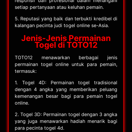
responsif dan profesional dalam menangani
setiap pertanyaan atau keluhan pemain.
5. Reputasi yang baik dan terbukti kredibel di
kalangan pecinta judi togel online se-Asia.
Jenis-Jenis Permainan
Togel di TOTO12
TOTO12 menawarkan berbagai jenis
permainan togel online untuk para pemain,
termasuk:
1. Togel 4D: Permainan togel tradisional
dengan 4 angka yang memberikan peluang
kemenangan besar bagi para pemain togel
online.
2. Togel 3D: Permainan togel dengan 3 angka
yang juga menawarkan hadiah menarik bagi
para pecinta togel 4d.