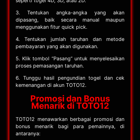
seperti togel 4D, 3D, atau 2D.
3. Tentukan angka-angka yang akan
dipasang, baik secara manual maupun
menggunakan fitur quick pick.
4. Tentukan jumlah taruhan dan metode
pembayaran yang akan digunakan.
5. Klik tombol “Pasang” untuk menyelesaikan
proses pemasangan taruhan.
6. Tunggu hasil pengundian togel dan cek
kemenangan di akun TOTO12.
Promosi dan Bonus
Menarik di TOTO12
TOTO12 menawarkan berbagai promosi dan
bonus menarik bagi para pemainnya, di
antaranya: