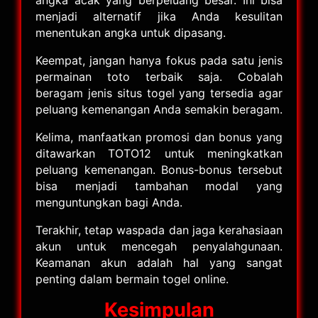
angka acak yang berpeluang besar. Ini bisa
menjadi alternatif jika Anda kesulitan
menentukan angka untuk dipasang.
Keempat, jangan hanya fokus pada satu jenis
permainan toto terbaik saja. Cobalah
beragam jenis situs togel yang tersedia agar
peluang kemenangan Anda semakin beragam.
Kelima, manfaatkan promosi dan bonus yang
ditawarkan TOTO12 untuk meningkatkan
peluang kemenangan. Bonus-bonus tersebut
bisa menjadi tambahan modal yang
menguntungkan bagi Anda.
Terakhir, tetap waspada dan jaga kerahasiaan
akun untuk mencegah penyalahgunaan.
Keamanan akun adalah hal yang sangat
penting dalam bermain togel online.
Kesimpulan