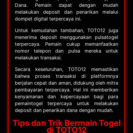
Dana. Pemain dapat dengan mudah
melakukan deposit dan penarikan melalui
dompet digital terpercaya ini.
Untuk kemudahan tambahan, TOTO12 juga
menerima deposit menggunakan pulsatogel
terpercaya. Pemain cukup memanfaatkan
nomor telepon dan pulsa mereka untuk
melakukan transaksi.
Secara keseluruhan, TOTO12 memastikan
bahwa proses transaksi di platformnya
berjalan cepat dan aman, didukung oleh mitra
pembayaran terpercaya. Hal ini memberikan
kenyamanan dan kepercayaan bagi para
pemaintogel terpercaya untuk melakukan
deposit dan penarikan dana dengan mudah.
Tips dan Trik Bermain Togel
di TOTO12