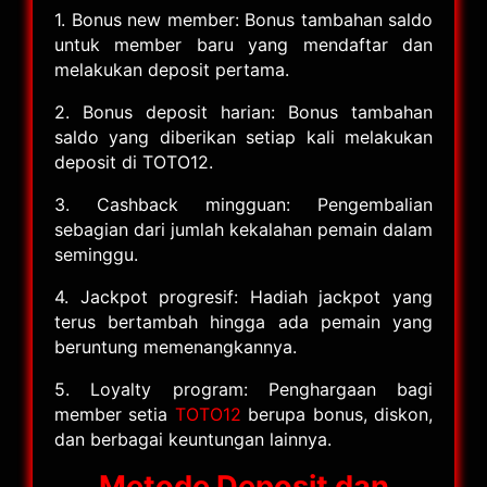
1. Bonus new member: Bonus tambahan saldo
untuk member baru yang mendaftar dan
melakukan deposit pertama.
2. Bonus deposit harian: Bonus tambahan
saldo yang diberikan setiap kali melakukan
deposit di TOTO12.
3. Cashback mingguan: Pengembalian
sebagian dari jumlah kekalahan pemain dalam
seminggu.
4. Jackpot progresif: Hadiah jackpot yang
terus bertambah hingga ada pemain yang
beruntung memenangkannya.
5. Loyalty program: Penghargaan bagi
member setia
TOTO12
berupa bonus, diskon,
dan berbagai keuntungan lainnya.
Metode Deposit dan