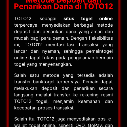
Penarikan Dana di TOTO12
TOTO12, sebagai
situs togel online
terpercaya, menyediakan berbagai metode
deposit dan penarikan dana yang aman dan
mudah bagi para pemain. Dengan fleksibilitas
ini, TOTO12 memfasilitasi transaksi yang
lancar dan nyaman, sehingga pemaintogel
online dapat fokus pada pengalaman bermain
togel yang menyenangkan.
Salah satu metode yang tersedia adalah
transfer banktogel terpercaya. Pemain dapat
melakukan deposit dan penarikan secara
langsung melalui transfer ke rekening resmi
TOTO12 togel, menjamin keamanan dan
kecepatan proses transaksi.
Selain itu, TOTO12 juga menyediakan opsi e-
wallet togel online, seperti OVO, GoPay, dan